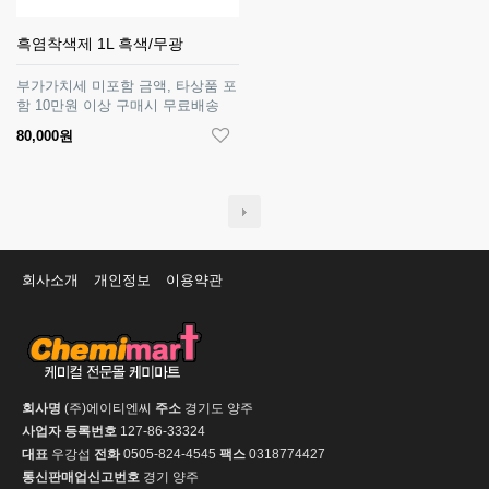
흑염착색제 1L 흑색/무광
부가가치세 미포함 금액, 타상품 포
함 10만원 이상 구매시 무료배송
80,000원
회사소개
개인정보
이용약관
회사명
(주)에이티엔씨
주소
경기도 양주
사업자 등록번호
127-86-33324
대표
우강섭
전화
0505-824-4545
팩스
0318774427
통신판매업신고번호
경기 양주