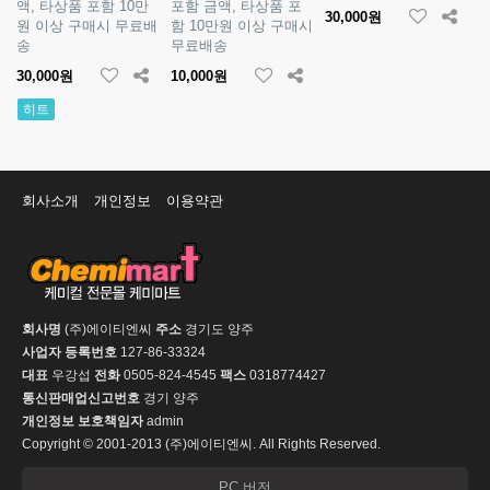
액, 타상품 포함 10만
포함 금액, 타상품 포
30,000원
원 이상 구매시 무료배
함 10만원 이상 구매시
송
무료배송
30,000원
10,000원
히트
회사소개
개인정보
이용약관
회사명
(주)에이티엔씨
주소
경기도 양주
사업자 등록번호
127-86-33324
대표
우강섭
전화
0505-824-4545
팩스
0318774427
통신판매업신고번호
경기 양주
개인정보 보호책임자
admin
Copyright © 2001-2013 (주)에이티엔씨. All Rights Reserved.
PC 버전