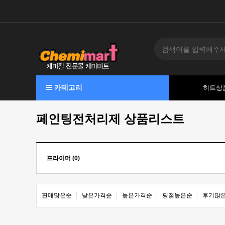
카테고리
히트상
페인팅전처리제 상품리스트
프라이머 (0)
판매많은순
낮은가격순
높은가격순
평점높은순
후기많