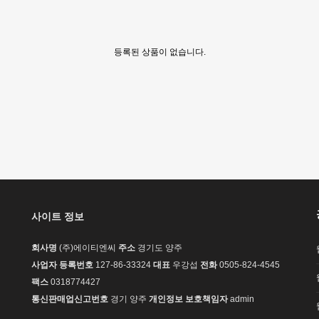
등록된 상품이 없습니다.
사이트 정보
회사명
(주)에이티엔씨
주소
경기도 양주
사업자 등록번호
127-86-33324
대표
우강섭
전화
0505-824-4545
팩스
0318774427
통신판매업신고번호
경기 양주
개인정보 보호책임자
admin