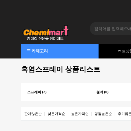
카테고리
히트상
흑염스프레이 상품리스트
스프레이 (2)
원액 (0)
판매많은순
낮은가격순
높은가격순
평점높은순
후기많