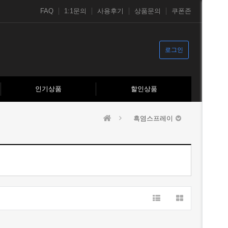
FAQ
1:1문의
사용후기
상품문의
쿠폰존
로그인
인기상품
할인상품
흑염스프레이