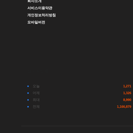
회사소개
서비스이용약관
개인정보처리방침
모바일버전
접속자집계
오늘
1,271
어제
1,326
최대
8,990
전체
1,166,879