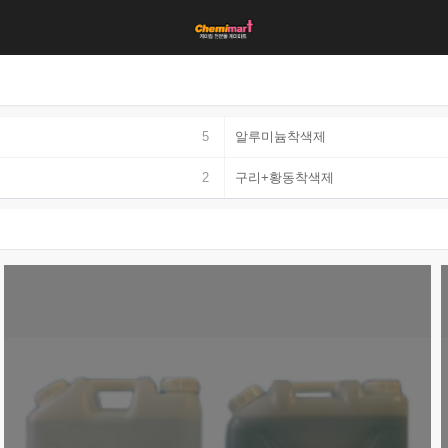
5
알루미늄착색제
2
구리+황동착색제