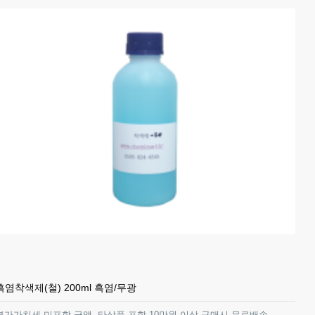
흑염착색제(철) 200ml 흑염/무광
부가가치세 미포함 금액, 타상품 포함 10만원 이상 구매시 무료배송