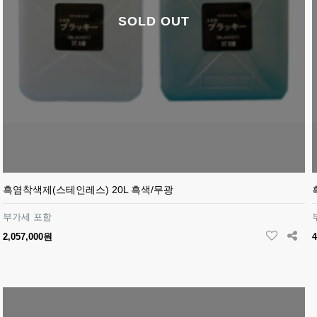
SOLD OUT
흑염착색제(스테인레스) 20L 흑색/무광
부가세 포함
2,057,000원