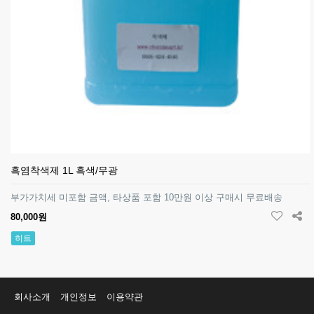
흑염착색제 1L 흑색/무광
부가가치세 미포함 금액, 타상품 포함 10만원 이상 구매시 무료배송
80,000원
히트
회사소개
개인정보
이용약관