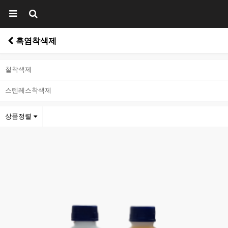
흑염착색제
철착색제
스텐레스착색제
상품정렬