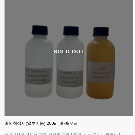
SOLD OUT
흑염착색제(알루미늄) 200ml 흑색/무광
부가가치세 미포함 금액, 타상품 포함 10만원 이상 구매시 무료배송