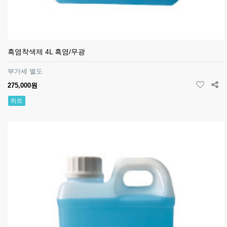
흑염착색제 4L 흑염/무광
부가세 별도
275,000원
히트