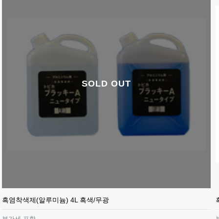
SOLD OUT
흑염착색제(알루미늄) 4L 흑색/무광
부가세 포함