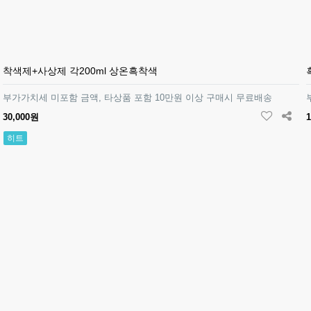
착색제+사상제 각200ml 상온흑착색
부가가치세 미포함 금액, 타상품 포함 10만원 이상 구매시 무료배송
30,000원
1
히트