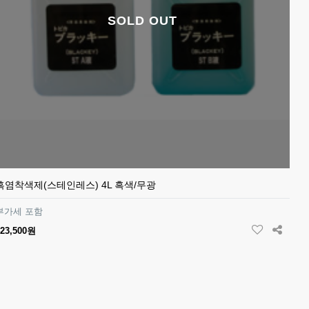
SOLD OUT
흑염착색제(스테인레스) 4L 흑색/무광
부가세 포함
423,500원