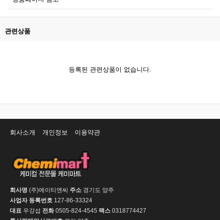
관련상품
등록된 관련상품이 없습니다.
회사소개
개인정보
이용약관
회사명
(주)에이티엔씨
주소
경기도 양주
사업자 등록번호
127-86-33324
대표
우강섭
전화
0505-824-4545
팩스
0318774427