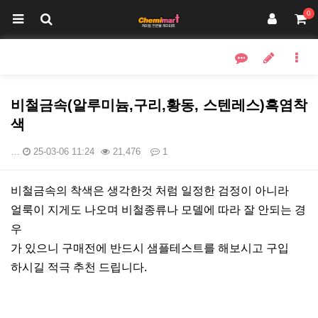
0
비철금속(알루미늄,구리,황동, 스텐레스)흑염착
색
…
25-03-06 11:24
21,476
1
본문
비철금속의 착색은 생각한것 처럼 일정한 검정이 아니라
얼룩이 지게도 나오며 비철종류나 모델에 따라 잘 안되는 경
우
가 있으니 구매전에 반드시 샘플테스트를 해보시고 구입
하시길 적극 추천 드립니다.